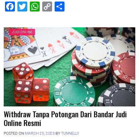
F
T
W
C
S
a
wi
h
o
h
ce
tt
at
py
ar
JUDI ONLINE
b
er
s
Li
e
o
A
n
o
p
k
k
p
Withdraw Tanpa Potongan Dari Bandar Judi
Online Resmi
POSTED ON
MARCH 25, 2023
BY
TUNNELLY