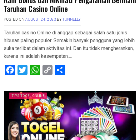
Taruhan Casino Online
POSTED ON
AUGUST 24, 2023
BY
TUNNELLY
Taruhan casino Online di anggap sebagai salah satu jenis
hiburan paling populer. Semakin banyak pengguna yang lebih
suka terlibat dalam aktivitas ini. Dan itu tidak mengherankan,
karena ini adalah kesempatan….
F
T
W
C
S
a
wi
h
o
h
ce
tt
at
py
ar
TIPS TOGEL ONLINE
b
er
s
Li
e
o
A
n
o
p
k
k
p