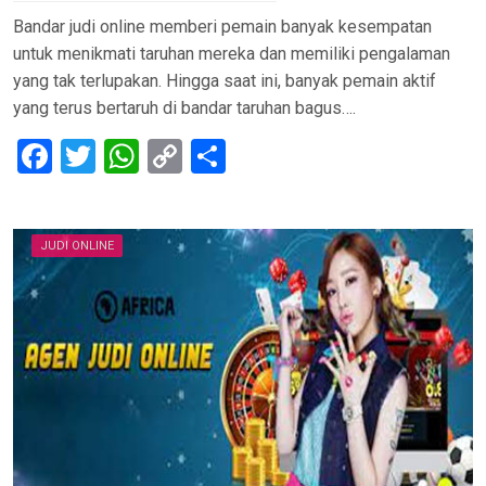
Bandar judi online memberi pemain banyak kesempatan
untuk menikmati taruhan mereka dan memiliki pengalaman
yang tak terlupakan. Hingga saat ini, banyak pemain aktif
yang terus bertaruh di bandar taruhan bagus….
F
T
W
C
S
a
wi
h
o
h
ce
tt
at
py
ar
JUDI ONLINE
b
er
s
Li
e
o
A
n
o
p
k
k
p