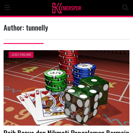
Skip
to
content
Author:
tunnelly
JUDI ONLINE
Raih Bonus dan Nikmati Pengalaman Bermain